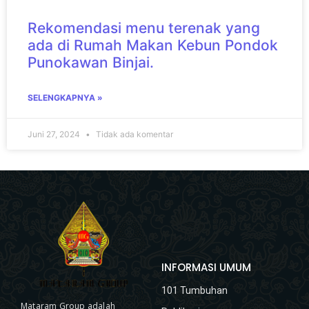
Rekomendasi menu terenak yang
ada di Rumah Makan Kebun Pondok
Punokawan Binjai.
SELENGKAPNYA »
Juni 27, 2024
Tidak ada komentar
INFORMASI UMUM
101 Tumbuhan
Mataram Group adalah