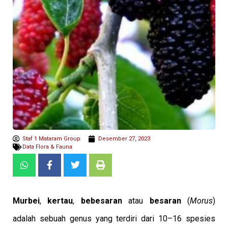
Staf 1 Mataram Group
Desember 27, 2023
Data Flora & Fauna
Murbei
,
kertau
,
bebesaran
atau
besaran
(
Morus
)
adalah sebuah genus yang terdiri dari 10–16 spesies