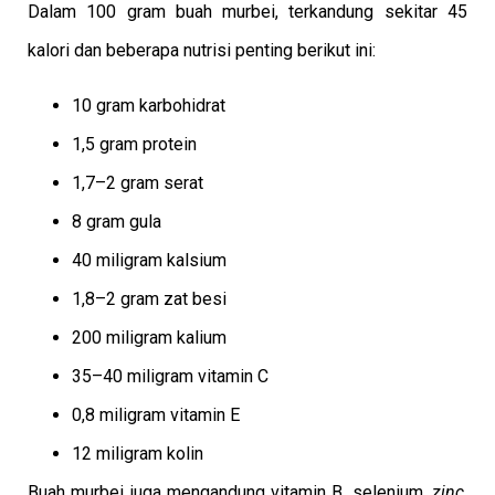
Dalam 100 gram buah murbei, terkandung sekitar 45
kalori dan beberapa nutrisi penting berikut ini:
10 gram karbohidrat
1,5 gram protein
1,7–2 gram serat
8 gram gula
40 miligram kalsium
1,8–2 gram zat besi
200 miligram kalium
35–40 miligram vitamin C
0,8 miligram vitamin E
12 miligram kolin
Buah murbei juga mengandung vitamin B, selenium,
zinc
,